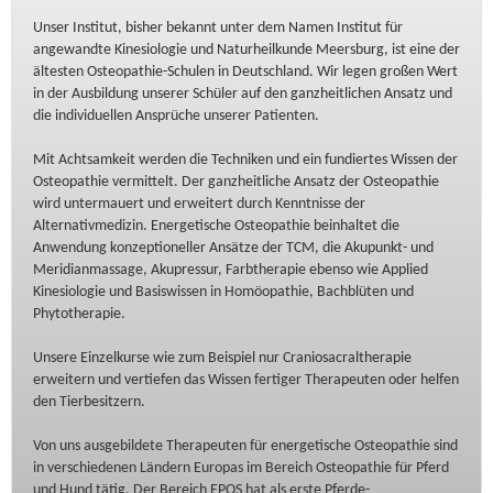
Unser Institut, bisher bekannt unter dem Namen Institut für
angewandte Kinesiologie und Naturheilkunde Meersburg, ist eine der
ältesten Osteopathie-Schulen in Deutschland. Wir legen großen Wert
in der Ausbildung unserer Schüler auf den ganzheitlichen Ansatz und
die individuellen Ansprüche unserer Patienten.
Mit Achtsamkeit werden die Techniken und ein fundiertes Wissen der
Osteopathie vermittelt. Der ganzheitliche Ansatz der Osteopathie
wird untermauert und erweitert durch Kenntnisse der
Alternativmedizin. Energetische Osteopathie beinhaltet die
Anwendung konzeptioneller Ansätze der TCM, die Akupunkt- und
Meridianmassage, Akupressur, Farbtherapie ebenso wie Applied
Kinesiologie und Basiswissen in Homöopathie, Bachblüten und
Phytotherapie.
Unsere Einzelkurse wie zum Beispiel nur Craniosacraltherapie
erweitern und vertiefen das Wissen fertiger Therapeuten oder helfen
den Tierbesitzern.
Von uns ausgebildete Therapeuten für energetische Osteopathie sind
in verschiedenen Ländern Europas im Bereich Osteopathie für Pferd
und Hund tätig. Der Bereich EPOS hat als erste Pferde-